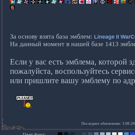
Очень большая коллекция эмблем для Lineage2, Pledge Emblems for Lineage2, эмблемы кланов lineage2, lineage2 emblems, clan emblems Lineage2, 16x12, 16х12, 16 на 12
За основу взята база эмблем:
Lineage II WarC
На данный момент в нашей базе 1413 эмб
Если у вас есть эмблема, которой зд
пожалуйста, воспользуйтесь серви
или пришлите вашу эмблему по ад
Последнее обновление: 3.08.20
Цвет фона: