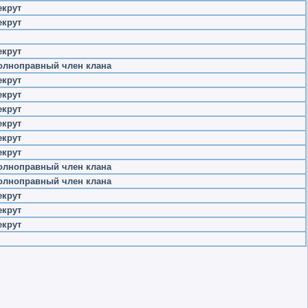
екрут
екрут
екрут
олноправный член клана
екрут
екрут
екрут
екрут
екрут
екрут
олноправный член клана
олноправный член клана
екрут
екрут
екрут