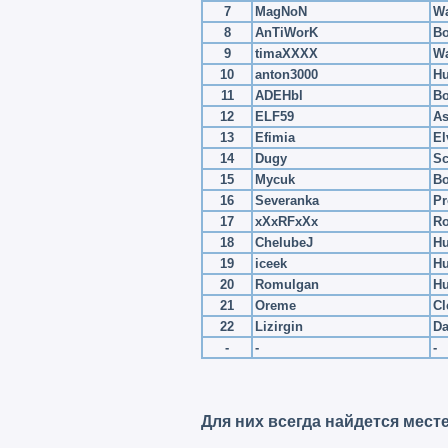
7
MagNoN
Wa
8
AnTiWorK
Bo
9
timaXXXX
Wa
10
anton3000
H
11
ADEHbl
Bo
12
ELF59
As
13
Efimia
El
14
Dugy
Sc
15
Mycuk
Bo
16
Severanka
Pr
17
xXxRFxXx
R
18
ChelubeJ
Hu
19
iceek
Hu
20
Romulgan
Hu
21
Oreme
Cl
22
Lizirgin
Da
-
-
-
Для них всегда найдется мест