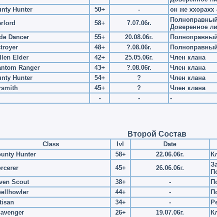
nty Hunter
50+
-
он же xxopaxx
Полноправный 
rlord
58+
7.07.06г.
Доверенное л
de Dancer
55+
20.08.06г.
Полноправный
troyer
48+
?.08.06г.
Полноправный
llen Elder
42+
25.05.06г.
Член клана
antom Ranger
43+
?.08.06г.
Член клана
nty Hunter
54+
?
Член клана
rsmith
45+
?
Член клана
-
-
-
Второй Состав
Class
lvl
Date
unty Hunter
58+
22.06.06г.
К
З
rcerer
45+
26.06.06г.
П
ven Scout
38+
-
П
ellhowler
44+
-
П
tisan
34+
-
Р
avenger
26+
19.07.06г.
К