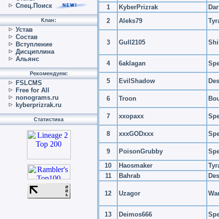
Спец.Поиск
1
KyberPrizrak
Dar
Клан:
2
Aleks79
Tyr
Устав
Состав
3
Gull2105
Shi
Вступление
Дисциплина
Альянс
4
6aklagan
Spe
Рекомендуем:
5
EvilShadow
Des
FSLCMS
Free for All
nonograms.ru
6
Troon
Bou
kyberprizrak.ru
7
xxopaxx
Spe
Статистика
8
xxxGODxxx
Spe
9
PoisonGrubby
Spe
10
Haosmaker
Tyr
11
Bahrab
Des
12
Uzagor
War
13
Deimos666
Spe