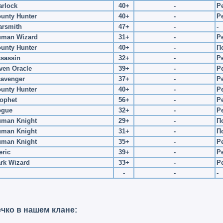
rlock
40+
-
Р
unty Hunter
40+
-
Р
rsmith
47+
-
-
uman Wizard
31+
-
Р
unty Hunter
40+
-
П
sassin
32+
-
Р
ven Oracle
39+
-
Р
avenger
37+
-
Р
unty Hunter
40+
-
Р
ophet
56+
-
Р
ogue
32+
-
Р
man Knight
29+
-
П
man Knight
31+
-
П
man Knight
35+
-
Р
eric
39+
-
Р
rk Wizard
33+
-
Р
-
-
-
ечко в нашем клане: