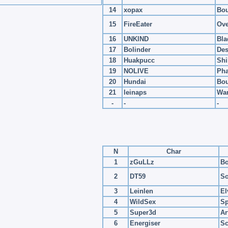
14
xopax
Bou
15
FireEater
Ove
16
UNKlND
Bla
17
Bolinder
Des
18
Huakpucc
Shi
19
NOLIVE
Ph
20
Hundai
Bou
21
leinaps
Wa
-
-
-
N
Char
1
zGuLLz
Bo
2
DT59
So
3
Leinlen
El
4
WildSex
Sp
5
Super3d
Ar
6
Energiser
Sc