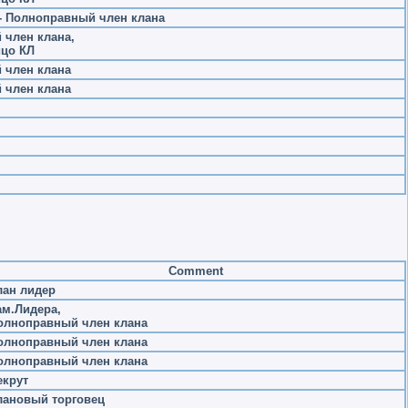
 - Полноправный член клана
член клана,
ицо КЛ
 член клана
 член клана
Comment
лан лидер
ам.Лидера,
олноправный член клана
олноправный член клана
олноправный член клана
екрут
лановый торговец