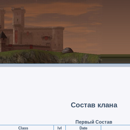
Состав клана
Первый Состав
Class
lvl
Date